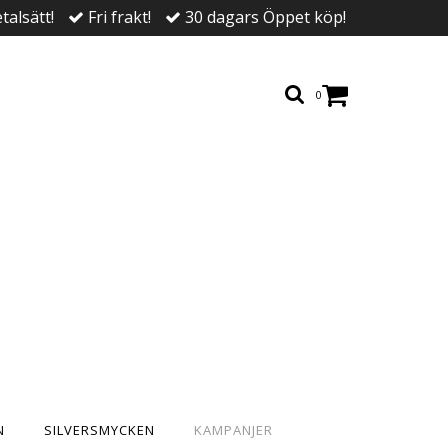
talsätt!
Fri frakt!
30 dagars Öppet köp!
0
N
SILVERSMYCKEN
KAMPANJER