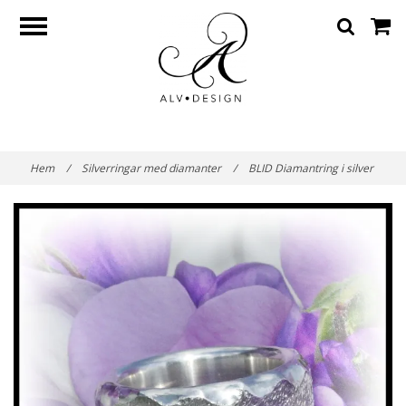
Hem
/
Silverringar med diamanter
/
BLID Diamantring i silver