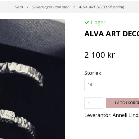
Hem
/
Silverringar utan sten
/
ALVA ART DECO Silverring
I lager.
ALVA ART DECO
2 100 kr
Storlek
16
LÄGG I KORG
Leverantör:
Anneli Lind