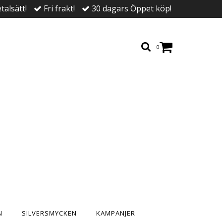
talsätt!
Fri frakt!
30 dagars Öppet köp!
0
N
SILVERSMYCKEN
KAMPANJER