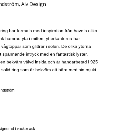
ndström, Alv Design
ring har formats med inspiration från havets olika
nk hamrad yta i mitten, ytterkanterna har
vågtoppar som glittrar i solen
. De olika ytorna
t spännande intryck med en fantastisk lyster.
h en bekväm välvd insida och är handarbetad i 925
h solid ring som är bekväm att bära med sin mjukt
indström.
ignerad i vacker ask.