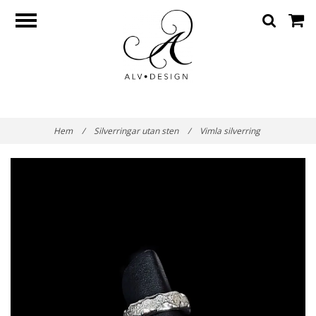
Hem
/
Silverringar utan sten
/
Vimla silverring