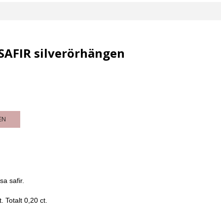
AFIR silverörhängen
EN
sa safir.
t. Totalt 0,20 ct.