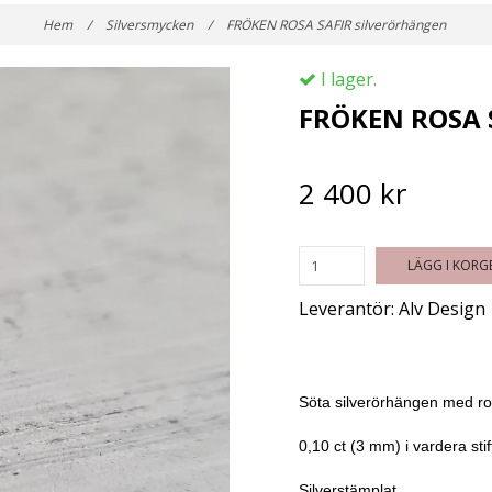
Hem
/
Silversmycken
/
FRÖKEN ROSA SAFIR silverörhängen
I lager.
FRÖKEN ROSA S
2 400 kr
LÄGG I KORG
Leverantör:
Alv Design
Söta silverörhängen med ro
0,10 ct (3 mm) i vardera stif
Silverstämplat.