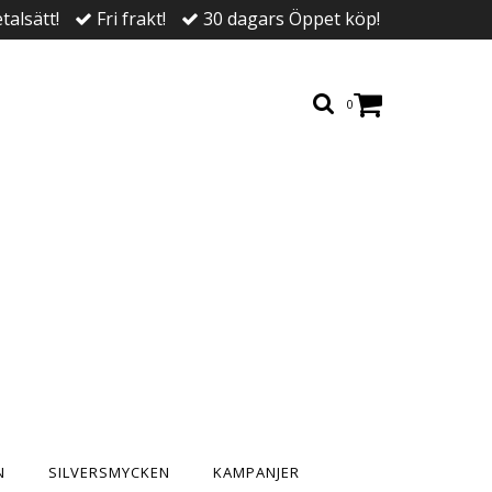
talsätt!
Fri frakt!
30 dagars Öppet köp!
0
N
SILVERSMYCKEN
KAMPANJER